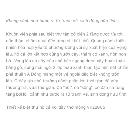
Khung cảnh như bước ra từ tranh vẽ, sinh động hữu tình
Khuôn viên phía sau biệt thự tân cổ điển 2 tầng được tỉa tót
cẩn thận, chăm chút đến từng chi tiết nhỏ. Quang cảnh thiên
nhiên hòa hợp yếu tố phương Đông với sự xuất hiện của vọng
lâu, hồ cá lớn kết hợp cùng vườn cây, thảm cỏ xanh, hòn non
bộ…Vọng lâu có cây cầu nhỏ bắc ngang được xây hoàn toàn
bằng gỗ, cùng mái ngói 2 lớp màu xanh than tạo nên nét chấm
phá thuần Á Đông mang một vẻ ngoài đặc biệt không trộn
lẫn. Ở đây gia chủ thường dành phần lớn thời gian để vừa
thưởng trà, vừa thư giãn. Có “núi”, có “sông”, có đàn cá tung
tăng bơi lội, cảnh như bước ra từ tranh vẽ, sinh động hữu tình.
Thiết kế biệt thự hồ cá Koi đầy thơ mộng VK22005