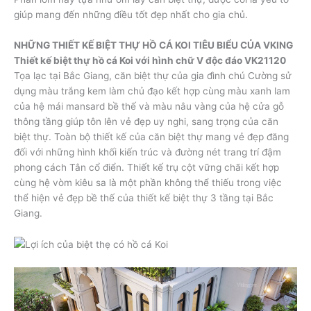
giúp mang đến những điều tốt đẹp nhất cho gia chủ.
NHỮNG THIẾT KẾ BIỆT THỰ HỒ CÁ KOI TIÊU BIỂU CỦA VKING
Thiết kế biệt thự hồ cá Koi với hình chữ V độc đáo VK21120
Tọa lạc tại Bắc Giang, căn biệt thự của gia đình chú Cường sử
dụng màu trắng kem làm chủ đạo kết hợp cùng màu xanh lam
của hệ mái mansard bề thế và màu nâu vàng của hệ cửa gỗ
thông tầng giúp tôn lên vẻ đẹp uy nghi, sang trọng của căn
biệt thự. Toàn bộ thiết kế của căn biệt thự mang vẻ đẹp đăng
đối với những hình khối kiến trúc và đường nét trang trí đậm
phong cách Tân cổ điển. Thiết kế trụ cột vững chãi kết hợp
cùng hệ vòm kiêu sa là một phần không thể thiếu trong việc
thể hiện vẻ đẹp bề thế của thiết kế biệt thự 3 tầng tại Bắc
Giang.