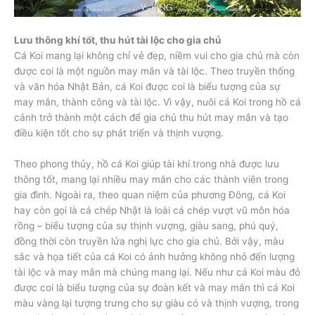
Lưu thông khí tốt, thu hút tài lộc cho gia chủ
Cá Koi mang lại không chỉ vẻ đẹp, niềm vui cho gia chủ mà còn
được coi là một nguồn may mắn và tài lộc. Theo truyền thống
và văn hóa Nhật Bản, cá Koi được coi là biểu tượng của sự
may mắn, thành công và tài lộc. Vì vậy, nuôi cá Koi trong hồ cá
cảnh trở thành một cách để gia chủ thu hút may mắn và tạo
điều kiện tốt cho sự phát triển và thịnh vượng.
Theo phong thủy, hồ cá Koi giúp tài khí trong nhà được lưu
thông tốt, mang lại nhiều may mắn cho các thành viên trong
gia đình. Ngoài ra, theo quan niệm của phương Đông, cá Koi
hay còn gọi là cá chép Nhật là loài cá chép vượt vũ môn hóa
rồng – biểu tượng của sự thịnh vượng, giàu sang, phú quý,
đồng thời còn truyền lửa nghị lực cho gia chủ. Bởi vậy, màu
sắc và họa tiết của cá Koi có ảnh hưởng không nhỏ đến lượng
tài lộc và may mắn mà chúng mang lại. Nếu như cá Koi màu đỏ
được coi là biểu tượng của sự đoàn kết và may mắn thì cá Koi
màu vàng lại tượng trưng cho sự giàu có và thịnh vượng, trong