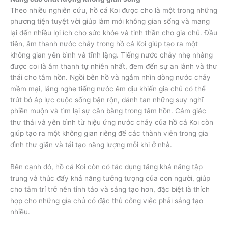
Theo nhiều nghiên cứu, hồ cá Koi được cho là một trong những
phương tiện tuyệt vời giúp làm mới không gian sống và mang
lại đến nhiều lợi ích cho sức khỏe và tinh thần cho gia chủ. Đầu
tiên, âm thanh nước chảy trong hồ cá Koi giúp tạo ra một
không gian yên bình và tĩnh lặng. Tiếng nước chảy nhẹ nhàng
được coi là âm thanh tự nhiên nhất, đem đến sự an lành và thư
thái cho tâm hồn. Ngồi bên hồ và ngắm nhìn dòng nước chảy
mềm mại, lắng nghe tiếng nước êm dịu khiến gia chủ có thể
trút bỏ áp lực cuộc sống bận rộn, đánh tan những suy nghĩ
phiền muộn và tìm lại sự cân bằng trong tâm hồn. Cảm giác
thư thái và yên bình từ hiệu ứng nước chảy của hồ cá Koi còn
giúp tạo ra một không gian riêng để các thành viên trong gia
đình thư giãn và tái tạo năng lượng mỗi khi ở nhà.
Bên cạnh đó, hồ cá Koi còn có tác dụng tăng khả năng tập
trung và thúc đẩy khả năng tưởng tượng của con người, giúp
cho tâm trí trở nên tỉnh táo và sáng tạo hơn, đặc biệt là thích
hợp cho những gia chủ có đặc thù công việc phải sáng tạo
nhiều.