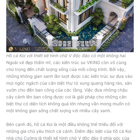
Hồ cá Koi với thiết kế hình chữ V độc đáo có một không hai
Ngoài vẻ đẹp thẩm mĩ, các kiến trúc sư VKING còn vô cùng
chú trọng đến chất lượng sống của mỗi công trình. Bởi vậy,
những không gian xanh lần lượt được các kiến trúc sư đưa vào
mọi ngóc ngách của căn biệt thự từ xung quang hàng rào, sân
vườn cho đến ban công của các tầng. Việc đưa những chậu
cây cảnh lên ban công được coi là giải pháp cho những căn
biệt thự có diện tích không quá lớn nhưng vẫn mong muốn có
một không gian sống chất lượng với nhiều cây xanh.
Bên cạnh đó, hồ cá Koi là một điều không thể thiếu đối với
những gia chủ yêu thích cá cảnh. Điểm đặc biệt của hồ cá Koi
nhà chú Cường là thiết kế hình chữ V độc đáo ở phía góc của