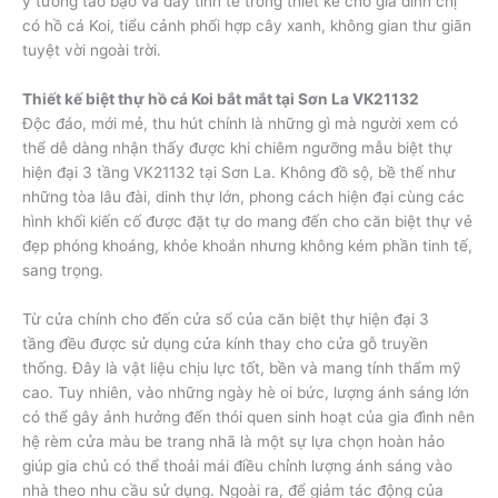
ý tưởng táo bạo và đầy tinh tế trong thiết kế cho gia đình chị
có hồ cá Koi, tiểu cảnh phối hợp cây xanh, không gian thư giãn
tuyệt vời ngoài trời.
Thiết kế biệt thự hồ cá Koi bắt mắt tại Sơn La VK21132
Độc đáo, mới mẻ, thu hút chính là những gì mà người xem có
thể dễ dàng nhận thấy được khi chiêm ngưỡng mẫu biệt thự
hiện đại 3 tầng VK21132 tại Sơn La. Không đồ sộ, bề thế như
những tòa lâu đài, dinh thự lớn, phong cách hiện đại cùng các
hình khối kiến cố được đặt tự do mang đến cho căn biệt thự vẻ
đẹp phóng khoáng, khỏe khoắn nhưng không kém phần tinh tế,
sang trọng.
Từ cửa chính cho đến cửa sổ của căn biệt thự hiện đại 3
tầng đều được sử dụng cửa kính thay cho cửa gỗ truyền
thống. Đây là vật liệu chịu lực tốt, bền và mang tính thẩm mỹ
cao. Tuy nhiên, vào những ngày hè oi bức, lượng ánh sáng lớn
có thể gây ảnh hưởng đến thói quen sinh hoạt của gia đình nên
hệ rèm cửa màu be trang nhã là một sự lựa chọn hoàn hảo
giúp gia chủ có thể thoải mái điều chỉnh lượng ánh sáng vào
nhà theo nhu cầu sử dụng. Ngoài ra, để giảm tác động của