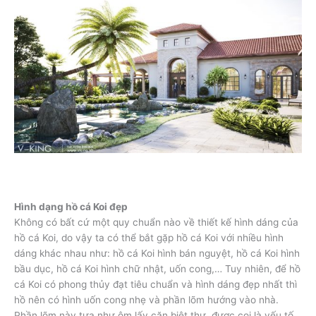
Hình dạng hồ cá Koi đẹp
Không có bất cứ một quy chuẩn nào về thiết kế hình dáng của
hồ cá Koi, do vậy ta có thể bắt gặp hồ cá Koi với nhiều hình
dáng khác nhau như: hồ cá Koi hình bán nguyệt, hồ cá Koi hình
bầu dục, hồ cá Koi hình chữ nhật, uốn cong,… Tuy nhiên, để hồ
cá Koi có phong thủy đạt tiêu chuẩn và hình dáng đẹp nhất thì
hồ nên có hình uốn cong nhẹ và phần lõm hướng vào nhà.
Phần lõm này tựa như ôm lấy căn biệt thự, được coi là yếu tố