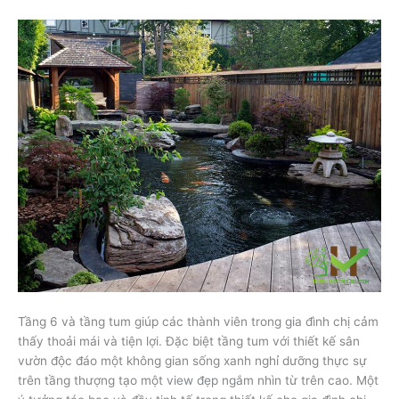
Tầng 6 và tầng tum giúp các thành viên trong gia đình chị cảm
thấy thoải mái và tiện lợi. Đặc biệt tầng tum với thiết kế sân
vườn độc đáo một không gian sống xanh nghỉ dưỡng thực sự
trên tầng thượng tạo một view đẹp ngắm nhìn từ trên cao. Một