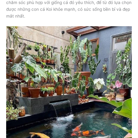
chăm sóc phù hợp với giống cá đó yêu thích, để từ đó lựa chọn
được những con cá Koi khỏe mạnh, có sức sống bền bỉ và đẹp
mắt nhất.