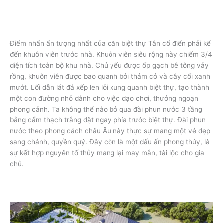
Điểm nhấn ấn tượng nhất của căn biệt thự Tân cổ điển phải kể
đến khuôn viên trước nhà. Khuôn viên siêu rộng này chiếm 3/4
diện tích toàn bộ khu nhà. Chủ yếu được ốp gạch bê tông vảy
rồng, khuôn viên được bao quanh bởi thảm cỏ và cây cối xanh
mướt. Lối dẫn lát đá xếp len lỏi xung quanh biệt thự, tạo thành
một con đường nhỏ dành cho việc dạo chơi, thưởng ngoạn
phong cảnh. Ta không thể nào bỏ qua đài phun nước 3 tầng
bằng cẩm thạch trắng đặt ngay phía trước biệt thự. Đài phun
nước theo phong cách châu Âu này thực sự mang một vẻ đẹp
sang chảnh, quyền quý. Đây còn là một dấu ấn phong thủy, là
sự kết hợp nguyên tố thủy mang lại may mắn, tài lộc cho gia
chủ.