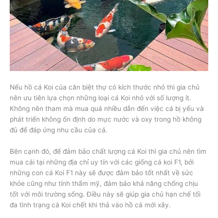
Nếu hồ cá Koi của căn biệt thự có kích thước nhỏ thì gia chủ
nên ưu tiên lựa chọn những loại cá Koi nhỏ với số lượng ít.
Không nên tham mà mua quá nhiều dẫn đến việc cá bị yếu và
phát triển không ổn định do mực nước và oxy trong hồ không
đủ để đáp ứng nhu cầu của cá.
Bên cạnh đó, để đảm bảo chất lượng cá Koi thì gia chủ nên tìm
mua cái tại những địa chỉ uy tín với các giống cá koi F1, bởi
những con cá Koi F1 này sẽ được đảm bảo tốt nhất về sức
khỏe cũng như tính thẩm mỹ, đảm bảo khả năng chống chịu
tốt với môi trường sống. Điều này sẽ giúp gia chủ hạn chế tối
đa tình trạng cá Koi chết khi thả vào hồ cá mới xây.