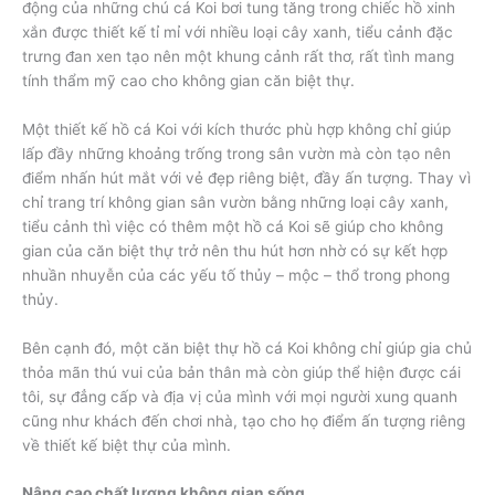
động của những chú cá Koi bơi tung tăng trong chiếc hồ xinh
xắn được thiết kế tỉ mỉ với nhiều loại cây xanh, tiểu cảnh đặc
trưng đan xen tạo nên một khung cảnh rất thơ, rất tình mang
tính thẩm mỹ cao cho không gian căn biệt thự.
Một thiết kế hồ cá Koi với kích thước phù hợp không chỉ giúp
lấp đầy những khoảng trống trong sân vườn mà còn tạo nên
điểm nhấn hút mắt với vẻ đẹp riêng biệt, đầy ấn tượng. Thay vì
chỉ trang trí không gian sân vườn bằng những loại cây xanh,
tiểu cảnh thì việc có thêm một hồ cá Koi sẽ giúp cho không
gian của căn biệt thự trở nên thu hút hơn nhờ có sự kết hợp
nhuần nhuyễn của các yếu tố thủy – mộc – thổ trong phong
thủy.
Bên cạnh đó, một căn biệt thự hồ cá Koi không chỉ giúp gia chủ
thỏa mãn thú vui của bản thân mà còn giúp thể hiện được cái
tôi, sự đẳng cấp và địa vị của mình với mọi người xung quanh
cũng như khách đến chơi nhà, tạo cho họ điểm ấn tượng riêng
về thiết kế biệt thự của mình.
Nâng cao chất lượng không gian sống