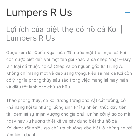
Skip
Lumpers R Us
to
content
Lợi ích của biệt thẹ có hồ cá Koi |
Lumpers R Us
Được xem là “Quốc Ngư” của đất nước mặt trời mọc, cá Koi
còn được biết đến với một tên gọi khác là cá chép Nhật – Đây
là 1 loại cá thuộc họ cá Chép và có nguồn gốc từ Trung Á.
Không chỉ mang một vẻ đẹp sang trọng, kiêu sa mà cá Koi còn
có ý nghĩa phong thủy sâu sắc trong việc mang lại may mắn
và điều tốt lành cho chủ sở hữu.
Theo phong thủy, cá Koi tượng trưng cho vật cát tường, có
khả năng hội tụ những luồng sinh khí tự nhiên, thúc đẩy tiền
tài, đem lại sự thịnh vượng cho gia chủ. Chính bởi lý do đó mà
ngày nay xu hướng thiết kế và xây dựng biệt thự hồ cá
Koi được rất nhiều gia chủ ưa chuộng, đặc biệt là những người
làm kinh doanh.